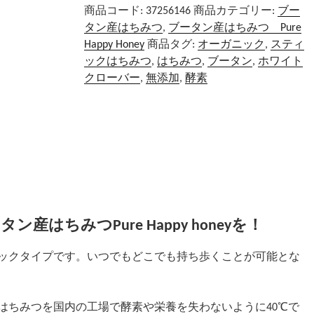
商品コード:
37256146
商品カテゴリー:
ブー
タン産はちみつ
,
ブータン産はちみつ Pure
Happy Honey
商品タグ:
オーガニック
,
スティ
ックはちみつ
,
はちみつ
,
ブータン
,
ホワイト
クローバー
,
無添加
,
酵素
はちみつPure Happy honeyを！
ィックタイプです。いつでもどこでも持ち歩くことが可能とな
はちみつを国内の工場で酵素や栄養を失わないように40℃で