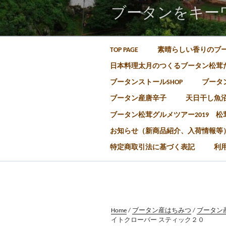
ブータンをキー
TOP PAGE
素晴らしい香りのブ
日本料理太月のつくるブータン松茸
ブータンストールSHOP
ブータン
ブータン産唐辛子
天日干し魚
ブータン松茸グルメツアー2019 
お知らせ（新商品紹介、入荷情報等
特定商取引法に基づく表記
利
Home
/
ブータン産はちみつ
/
ブータン産は
イトクローバー スティック２０