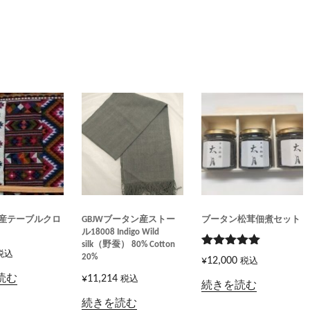
産テーブルクロ
GBJWブータン産ストー
ブータン松茸佃煮セット
ル18008 Indigo Wild
silk（野蚕） 80% Cotton
税込
5段階で
20%
¥
12,000
税込
5.00
の評価
読む
¥
11,214
税込
続きを読む
続きを読む