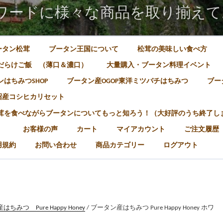
ワードに様々な商品を取り揃えて
ータン松茸
ブータン王国について
松茸の美味しい食べ方
だらけご飯 （薄口＆濃口）
大量購入・ブータン料理イベント
はちみつSHOP
ブータン産OGOP東洋ミツバチはちみつ
ブー
沼産コシヒカリセット
松茸を食べながらブータンについてもっと知ろう！（大好評のうち終了し
）
お客様の声
カート
マイアカウント
ご注文履歴
用規約
お問い合わせ
商品カテゴリー
ログアウト
ちみつ Pure Happy Honey
/ ブータン産はちみつ Pure Happy Honey ホワ