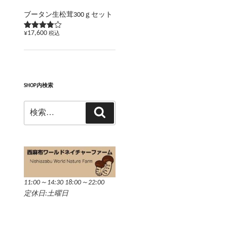
ブータン生松茸300ｇセット
¥
17,600
税込
5段階で
3.83
の
評価
SHOP内検索
検
検
索:
索
11:00～14:30 18:00～22:00
定休日:土曜日