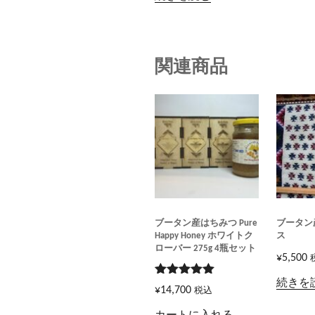
関連商品
ブータン産はちみつ Pure
ブータン
Happy Honey ホワイトク
ス
ローバー 275g 4瓶セット
¥
5,500
続きを
5段階で
¥
14,700
税込
5.00
の評価