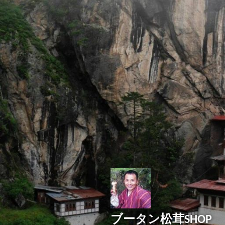
コ
ン
テ
ン
ツ
へ
ス
キ
ッ
プ
ブータン松茸SHOP