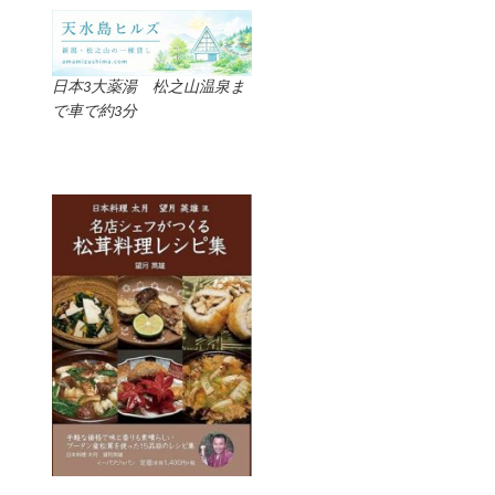
日本3大薬湯 松之山温泉ま
で車で約3分