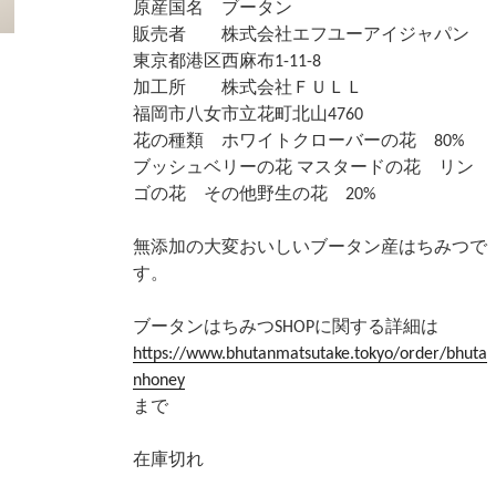
原産国名 ブータン
販売者 株式会社エフユーアイジャパン
東京都港区西麻布1-11-8
加工所 株式会社ＦＵＬＬ
福岡市八女市立花町北山4760
花の種類 ホワイトクローバーの花 80%
ブッシュベリーの花 マスタードの花 リン
ゴの花 その他野生の花 20%
無添加の大変おいしいブータン産はちみつで
す。
ブータンはちみつSHOPに関する詳細は
https://www.bhutanmatsutake.tokyo/order/bhuta
nhoney
まで
在庫切れ