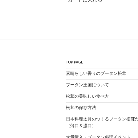
カートに入れる
TOP PAGE
素晴らしい香りのブータン松茸
ブータン王国について
松茸の美味しい食べ方
松茸の保存方法
日本料理太月のつくるブータン松
（薄口＆濃口）
大量購入・ブータン料理イベント