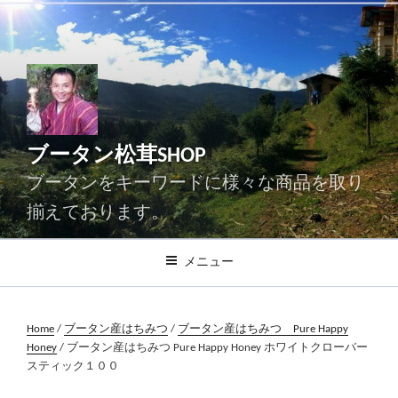
コ
ン
テ
ン
ツ
へ
ス
ブータン松茸SHOP
キ
ッ
ブータンをキーワードに様々な商品を取り
プ
揃えております。
メニュー
Home
/
ブータン産はちみつ
/
ブータン産はちみつ Pure Happy
Honey
/ ブータン産はちみつ Pure Happy Honey ホワイトクローバー
スティック１００