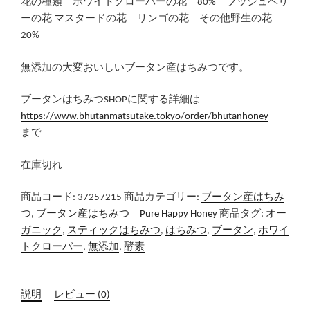
花の種類 ホワイトクローバーの花 80% ブッシュベリ
ーの花 マスタードの花 リンゴの花 その他野生の花
20%
無添加の大変おいしいブータン産はちみつです。
ブータンはちみつSHOPに関する詳細は
https://www.bhutanmatsutake.tokyo/order/bhutanhoney
まで
在庫切れ
商品コード:
37257215
商品カテゴリー:
ブータン産はちみ
つ
,
ブータン産はちみつ Pure Happy Honey
商品タグ:
オー
ガニック
,
スティックはちみつ
,
はちみつ
,
ブータン
,
ホワイ
トクローバー
,
無添加
,
酵素
説明
レビュー (0)