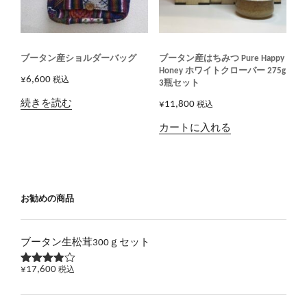
ブータン産ショルダーバッグ
ブータン産はちみつ Pure Happy
Honey ホワイトクローバー 275g
¥
6,600
税込
3瓶セット
続きを読む
¥
11,800
税込
カートに入れる
お勧めの商品
ブータン生松茸300ｇセット
¥
17,600
税込
5段階で
3.83
の
評価