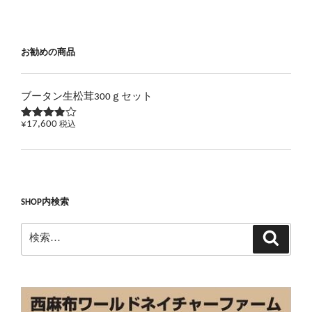
シ
稿
ョ
ン
お勧めの商品
ブータン生松茸300ｇセット
¥
17,600
税込
5段階で
3.83
の
評価
SHOP内検索
検
検
索
索: