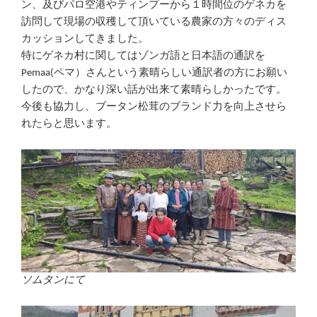
ン、及びパロ空港やティンプーから１時間位のゲネカを
訪問して現場の収穫して頂いている農家の方々のディス
カッションしてきました。
特にゲネカ村に関してはゾンガ語と日本語の通訳を
Pemaa(ペマ）さんという素晴らしい通訳者の方にお願い
したので、かなり深い話が出来て素晴らしかったです。
今後も協力し、ブータン松茸のブランド力を向上させら
れたらと思います。
ソムタンにて