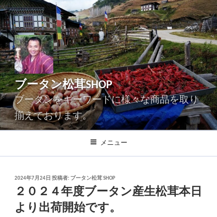
コ
ン
テ
ン
ツ
へ
ス
ブータン松茸SHOP
キ
ッ
ブータンをキーワードに様々な商品を取り
プ
揃えております。
メニュー
投
2024年7月24日
投稿者:
ブータン松茸 SHOP
稿
２０２４年度ブータン産生松茸本日
日:
より出荷開始です。