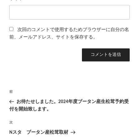
次回のコメントで使用するためブラウザーに自分の名
前、メールアドレス、サイトを保存する。
投
前
前
稿
の
お待たせしました。2024年度ブータン産生松茸予約受
ナ
投
付を開始致します。
ビ
稿
ゲ
次
次
の
ー
Nスタ ブータン産松茸取材
投