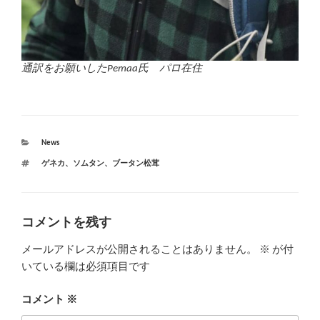
通訳をお願いしたPemaa氏 パロ在住
カ
News
テ
タ
ゲネカ
、
ソムタン
、
ブータン松茸
ゴ
グ
リ
ー
コメントを残す
メールアドレスが公開されることはありません。
※
が付
いている欄は必須項目です
コメント
※