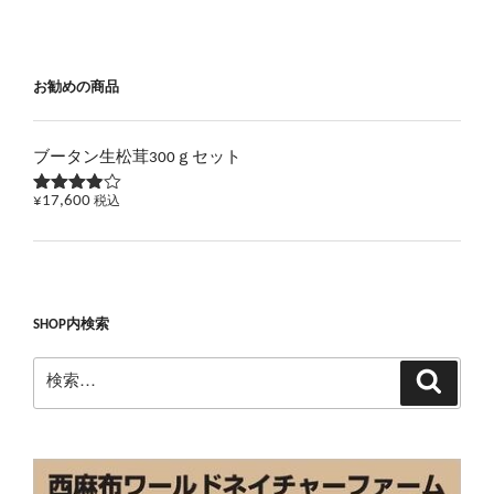
お勧めの商品
ブータン生松茸300ｇセット
¥
17,600
税込
5段階で
3.83
の
評価
SHOP内検索
検
検
索
索: