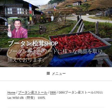
コ
ン
テ
ン
ツ
へ
ス
ブータン松茸SHOP
キ
ッ
ブータンをキーワードに様々な商品を取り
プ
揃えております。
メニュー
Home
/
ブータン産ストール
/
DEKI
/ DEKIブータン産ストール17011
Lac Wild silk（野蚕） 100%