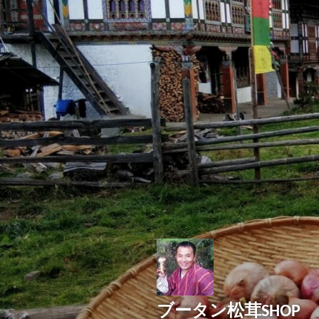
コ
ン
テ
ン
ツ
へ
ス
キ
ッ
プ
ブータン松茸SHOP