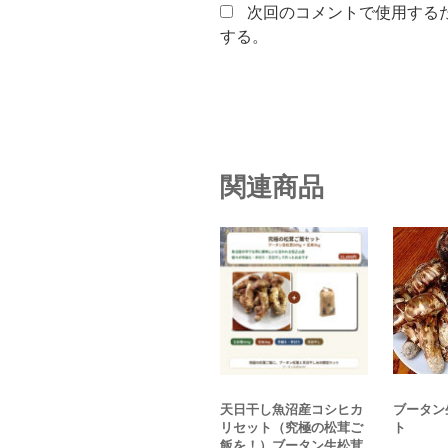
次回のコメントで使用する
する。
関連商品
ブータン
天日干し魚沼産コシヒカ
ト
リセット（究極の松茸ご
飯を！）ブータン生松茸