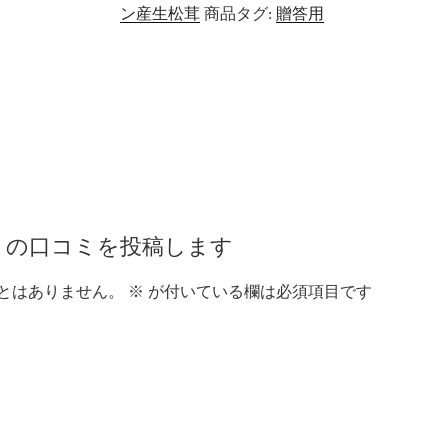
箱
ン産生松茸
商品タグ:
贈答用
（S
サ
イ
ズ）
個
” の口コミを投稿します
とはありません。
※
が付いている欄は必須項目です