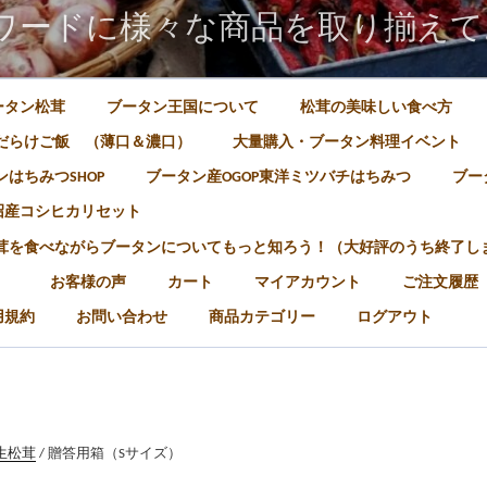
ワードに様々な商品を取り揃えて
ータン松茸
ブータン王国について
松茸の美味しい食べ方
だらけご飯 （薄口＆濃口）
大量購入・ブータン料理イベント
はちみつSHOP
ブータン産OGOP東洋ミツバチはちみつ
ブー
沼産コシヒカリセット
松茸を食べながらブータンについてもっと知ろう！（大好評のうち終了し
）
お客様の声
カート
マイアカウント
ご注文履歴
用規約
お問い合わせ
商品カテゴリー
ログアウト
生松茸
/ 贈答用箱（Sサイズ）