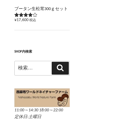
ブータン生松茸300ｇセット
¥
17,600
税込
5段階で
3.83
の
評価
SHOP内検索
検
検
索:
索
11:00～14:30 18:00～22:00
定休日:土曜日