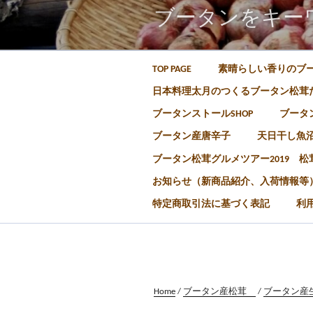
ブータンをキー
TOP PAGE
素晴らしい香りのブ
日本料理太月のつくるブータン松茸
ブータンストールSHOP
ブータン
ブータン産唐辛子
天日干し魚
ブータン松茸グルメツアー2019 
お知らせ（新商品紹介、入荷情報等
特定商取引法に基づく表記
利
Home
/
ブータン産松茸
/
ブータン産