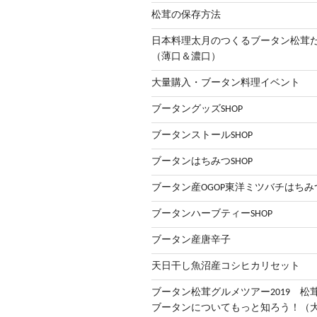
松茸の保存方法
日本料理太月のつくるブータン松
（薄口＆濃口）
大量購入・ブータン料理イベント
ブータングッズSHOP
ブータンストールSHOP
ブータンはちみつSHOP
ブータン産OGOP東洋ミツバチはちみ
ブータンハーブティーSHOP
ブータン産唐辛子
天日干し魚沼産コシヒカリセット
ブータン松茸グルメツアー2019 松
ブータンについてもっと知ろう！（