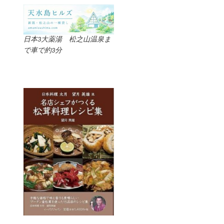
日本3大薬湯 松之山温泉ま
で車で約3分