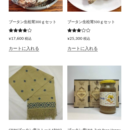
ブータン生松茸300ｇセット
ブータン生松茸500ｇセット
5段階で
5段階
¥
17,600
¥
25,300
税込
税込
3.83
の
で
評価
3.00
カートに入れる
カートに入れる
の評価