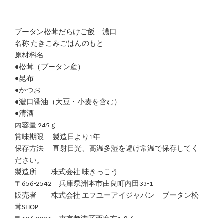
ブータン松茸だらけご飯 濃口
名称 たきこみごはんのもと
原材料名
●松茸（ブータン産）
●昆布
●かつお
●濃口醤油（大豆・小麦を含む）
●清酒
内容量 245ｇ
賞味期限 製造日より1年
保存方法 直射日光、高温多湿を避け常温で保存してく
ださい。
製造所 株式会社 味きっこう
〒656-2542 兵庫県洲本市由良町内田33-1
販売者 株式会社 エフユーアイジャパン ブータン松
茸SHOP