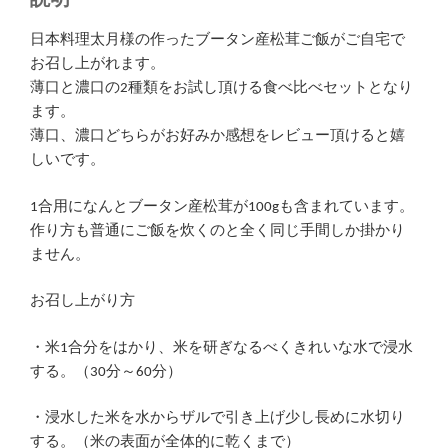
説明
日本料理太月様の作ったブータン産松茸ご飯がご自宅で
お召し上がれます。
薄口と濃口の2種類をお試し頂ける食べ比べセットとなり
ます。
薄口、濃口どちらがお好みか感想をレビュー頂けると嬉
しいです。
1合用になんとブータン産松茸が100gも含まれています。
作り方も普通にご飯を炊くのと全く同じ手間しか掛かり
ません。
お召し上がり方
・米1合分をはかり、米を研ぎなるべくきれいな水で浸水
する。（30分～60分）
・浸水した米を水からザルで引き上げ少し長めに水切り
する。（米の表面が全体的に乾くまで）