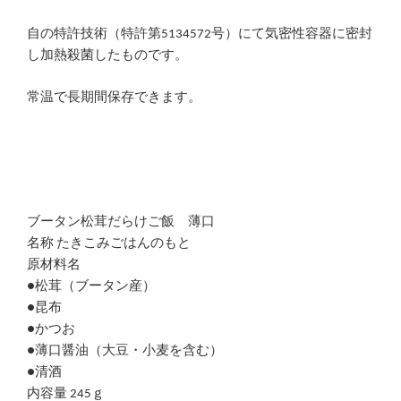
自の特許技術（特許第5134572号）にて気密性容器に密封
し加熱殺菌したものです。
常温で長期間保存できます。
ブータン松茸だらけご飯 薄口
名称 たきこみごはんのもと
原材料名
●松茸（ブータン産）
●昆布
●かつお
●薄口醤油（大豆・小麦を含む）
●清酒
内容量 245ｇ