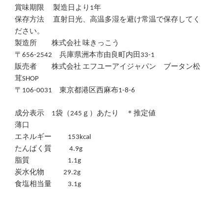
賞味期限 製造日より1年
保存方法 直射日光、高温多湿を避け常温で保存してく
ださい。
製造所 株式会社 味きっこう
〒656-2542 兵庫県洲本市由良町内田33-1
販売者 株式会社 エフユーアイジャパン ブータン松
茸SHOP
〒106-0031 東京都港区西麻布1-8-6
成分表示 1袋（245ｇ）あたり ＊推定値
薄口
エネルギー 153kcal
たんぱく質 4.9g
脂質 1.1g
炭水化物 29.2g
食塩相当量 3.1g