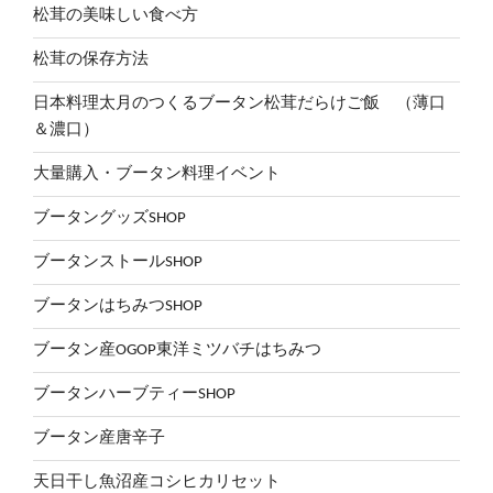
松茸の美味しい食べ方
松茸の保存方法
日本料理太月のつくるブータン松茸だらけご飯 （薄口
＆濃口）
大量購入・ブータン料理イベント
ブータングッズSHOP
ブータンストールSHOP
ブータンはちみつSHOP
ブータン産OGOP東洋ミツバチはちみつ
ブータンハーブティーSHOP
ブータン産唐辛子
天日干し魚沼産コシヒカリセット