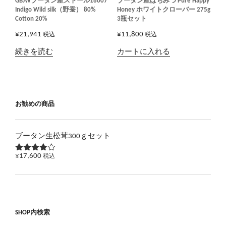
GBJWブータン産ストール18007
ブータン産はちみつ Pure Happy
Indigo Wild silk（野蚕） 80%
Honey ホワイトクローバー 275g
Cotton 20%
3瓶セット
¥
21,941
¥
11,800
税込
税込
続きを読む
カートに入れる
お勧めの商品
ブータン生松茸300ｇセット
¥
17,600
税込
5段階で
3.83
の
評価
SHOP内検索