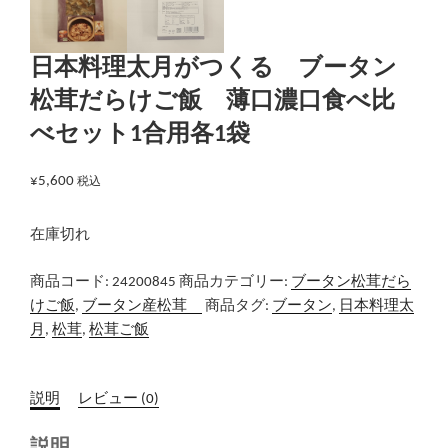
日本料理太月がつくる ブータン
松茸だらけご飯 薄口濃口食べ比
べセット1合用各1袋
¥
5,600
税込
在庫切れ
商品コード:
24200845
商品カテゴリー:
ブータン松茸だら
けご飯
,
ブータン産松茸
商品タグ:
ブータン
,
日本料理太
月
,
松茸
,
松茸ご飯
説明
レビュー (0)