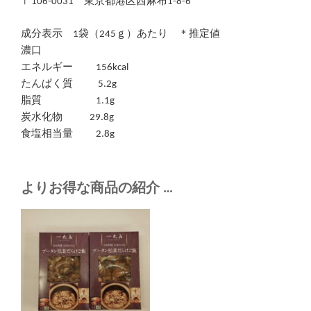
〒106-0031 東京都港区西麻布1-8-6
成分表示 1袋（245ｇ）あたり ＊推定値
濃口
エネルギー 156kcal
たんぱく質 5.2g
脂質 1.1g
炭水化物 29.8g
食塩相当量 2.8g
よりお得な商品の紹介 …