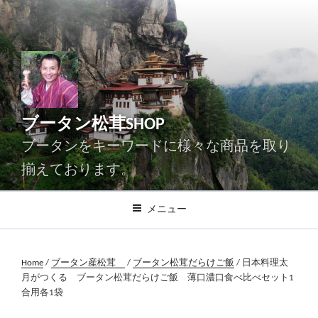
コ
ン
テ
ン
ツ
へ
ス
ブータン松茸SHOP
キ
ッ
ブータンをキーワードに様々な商品を取り
プ
揃えております。
メニュー
Home
/
ブータン産松茸
/
ブータン松茸だらけご飯
/ 日本料理太
月がつくる ブータン松茸だらけご飯 薄口濃口食べ比べセット1
合用各1袋