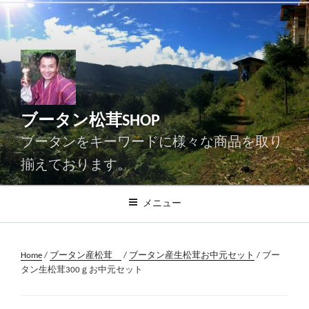
コ
ン
テ
ン
ツ
へ
ス
ブータン松茸SHOP
キ
ッ
ブータンをキーワードに様々な商品を取り
プ
揃えております。
メニュー
Home
/
ブータン産松茸
/
ブータン産生松茸お中元セット
/ ブー
タン生松茸300ｇお中元セット