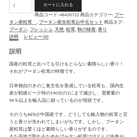
ブ
カートに入れる
ー
商品コード:
46420722
商品カテゴリー:
ブー
タ
タン産松茸
,
ブータン産生松茸お中元セット
商品タグ:
ン
ブータン
,
フレッシュ
,
天然
,
松茸
,
秋の味覚
,
香り
生
説明
レビュー (0)
松
茸
説明
300
ｇ
国産の松茸と比べても引けをとらない素晴らしい香り！
お
それがブータン松茸の特徴です。
中
元
日本独自のきのこ食文化を形成している松茸も、国内生
セ
産が戦後ピーク時の190分の1にまで減少し、需要量の
ッ
96％以上を輸入品に頼っているのが現状です。
ト
個
そのうち66%が中国産です。どうしても輸入物の松茸と言
うと香りが失われてしまいがちです。しかし、ブータン
産松茸は驚くほど素晴らしい香りがするのです。
また高地で取れるためかブータン松茸はほとんど虫食が