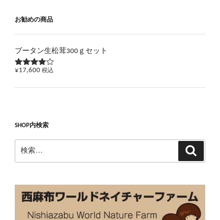
お勧めの商品
ブータン生松茸300ｇセット
¥
17,600
税込
5段階で
3.83
の
評価
SHOP内検索
検
検
索
索: