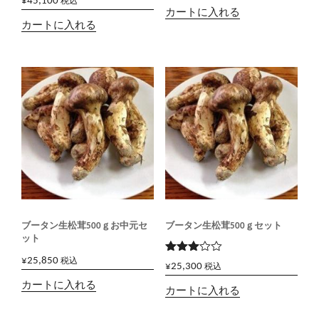
¥
45,100
税込
カートに入れる
カートに入れる
ブータン生松茸500ｇお中元セ
ブータン生松茸500ｇセット
ット
¥
25,850
5段階
税込
¥
25,300
税込
で
3.00
カートに入れる
カートに入れる
の評価