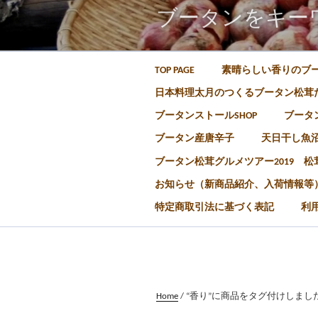
ブータンをキー
TOP PAGE
素晴らしい香りのブ
日本料理太月のつくるブータン松茸
ブータンストールSHOP
ブータン
ブータン産唐辛子
天日干し魚
ブータン松茸グルメツアー2019 
お知らせ（新商品紹介、入荷情報等
特定商取引法に基づく表記
利
Home
/ “香り”に商品をタグ付けしまし