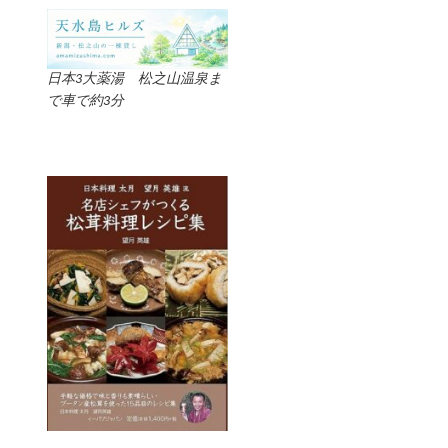
日本3大薬湯 松之山温泉ま
で車で約3分