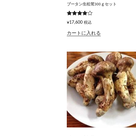
ブータン生松茸300ｇセット
5段階で
¥
17,600
税込
3.83
の
評価
カートに入れる