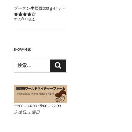
ブータン生松茸300ｇセット
¥
17,600
税込
5段階で
3.83
の
評価
SHOP内検索
検
検
索:
索
11:00～14:30 18:00～22:00
定休日:土曜日