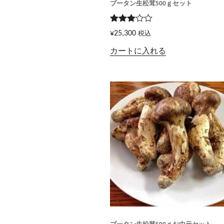
ブータン生松茸500ｇセット
5段階
¥
25,300
税込
で
3.00
カートに入れる
の評価