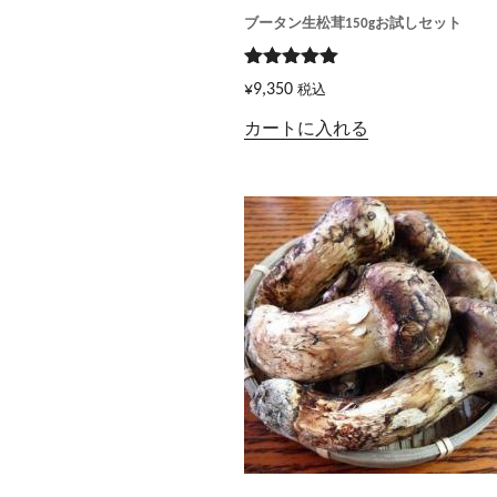
ブータン生松茸150gお試しセット
5段階で
¥
9,350
税込
5.00
の評価
カートに入れる