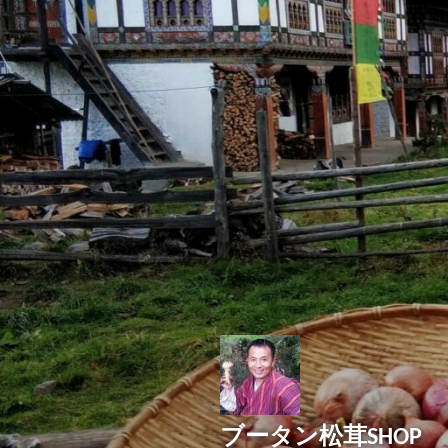
コ
ン
テ
ン
ツ
へ
ス
キ
ッ
プ
ブータン松茸SHOP