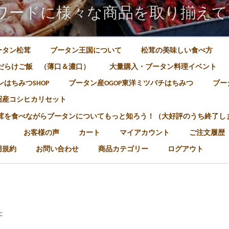
ワードに様々な商品を取り揃えて
ータン松茸
ブータン王国について
松茸の美味しい食べ方
だらけご飯 （薄口＆濃口）
大量購入・ブータン料理イベント
はちみつSHOP
ブータン産OGOP東洋ミツバチはちみつ
ブー
沼産コシヒカリセット
松茸を食べながらブータンについてもっと知ろう！（大好評のうち終了し
）
お客様の声
カート
マイアカウント
ご注文履歴
用規約
お問い合わせ
商品カテゴリー
ログアウト
た