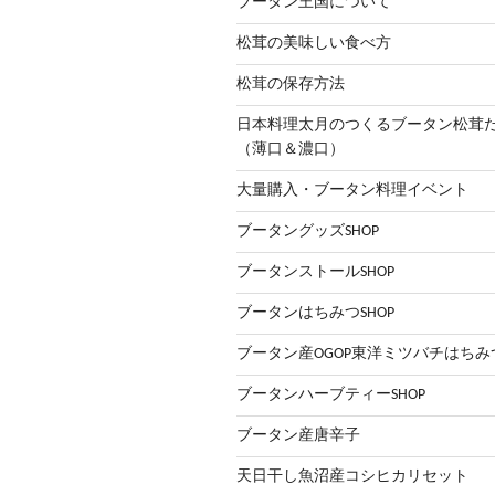
ブータン王国について
松茸の美味しい食べ方
松茸の保存方法
日本料理太月のつくるブータン松
（薄口＆濃口）
大量購入・ブータン料理イベント
ブータングッズSHOP
ブータンストールSHOP
ブータンはちみつSHOP
ブータン産OGOP東洋ミツバチはちみ
ブータンハーブティーSHOP
ブータン産唐辛子
天日干し魚沼産コシヒカリセット