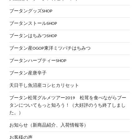
ブータングッズSHOP
ブータンストールSHOP
ブータンはちみつSHOP
ブータン産OGOP東洋ミツバチはちみつ
ブータンハーブティーSHOP
ブータン産唐辛子
天日干し魚沼産コシヒカリセット
ブータン松茸グルメツアー2019 松茸を食べながらブー
タンについてもっと知ろう！（大好評のうち終了しまし
た。）
お知らせ（新商品紹介、入荷情報等）
お客様の声