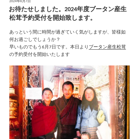
投
2024年6月7日
稿
お待たせしました。2024年度ブータン産生
日:
松茸予約受付を開始致します。
あっという間に時間が過ぎていく気がしますが、皆様如
何お過ごしでしょうか？
早いものでもう6月7日です。本日より
ブータン産生松茸
の予約受付を開始いたします