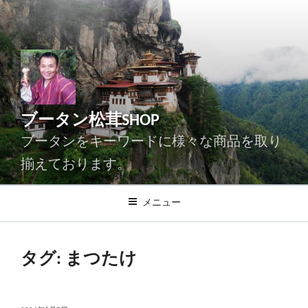
コ
ン
テ
ン
ツ
へ
ス
ブータン松茸SHOP
キ
ッ
ブータンをキーワードに様々な商品を取り
プ
揃えております。
メニュー
タグ:
まつたけ