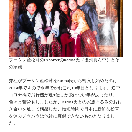
ブータン産松茸のExporterのKarma氏（後列真ん中）とそ
の家族
弊社がブータン産松茸をKarma氏から輸入し始めたのは
2014年ですので今年でかれこれ10年目となります。途中
コロナ禍で飛行機が週1便しか飛ばない年があったり、
色々と苦労もしましたが、Karma氏との家族ぐるみのお付
き合いを通じて構築した、最短時間で日本に新鮮な松茸
を運ぶノウハウは他社に真似できないものとなりまし
た。