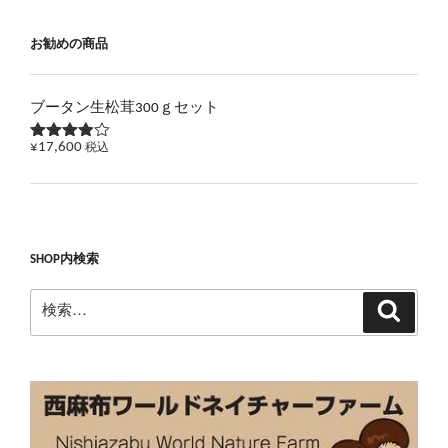
お勧めの商品
ブータン生松茸300ｇセット
¥
17,600
税込
5段階で
3.83
の
評価
SHOP内検索
検
検
索
索: