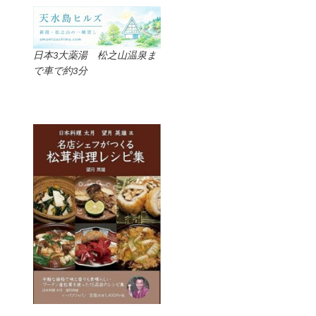
日本3大薬湯 松之山温泉ま
で車で約3分