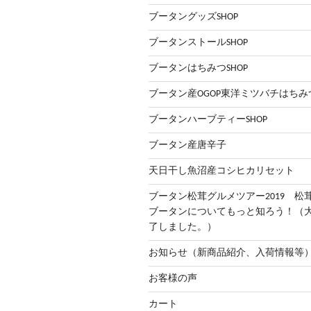
ブータングッズSHOP
ブータンストールSHOP
ブータンはちみつSHOP
ブータン産OGOP東洋ミツバチはちみ
ブータンハーブティーSHOP
ブータン産唐辛子
天日干し魚沼産コシヒカリセット
ブータン松茸グルメツアー2019 松
ブータンについてもっと知ろう！（
了しました。）
お知らせ（新商品紹介、入荷情報等
お客様の声
カート