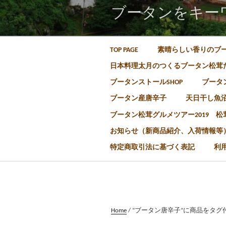
ブータンをキー
TOP PAGE
素晴らしい香りのブ
日本料理太月のつくるブータン松茸
ブータンストールSHOP
ブータン
ブータン産唐辛子
天日干し魚
ブータン松茸グルメツアー2019 
お知らせ（新商品紹介、入荷情報等
特定商取引法に基づく表記
利
Home
/ “ブータン唐辛子”に商品をタ