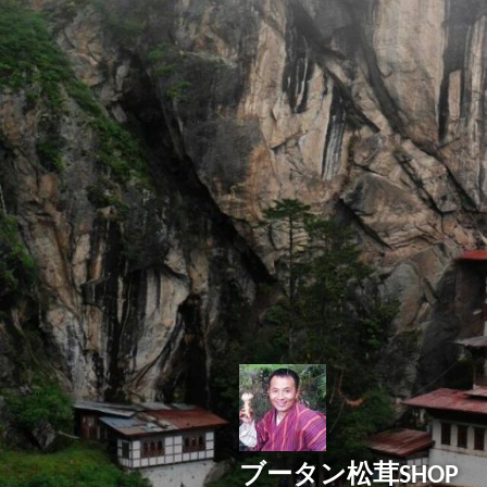
コ
ン
テ
ン
ツ
へ
ス
キ
ッ
プ
ブータン松茸SHOP