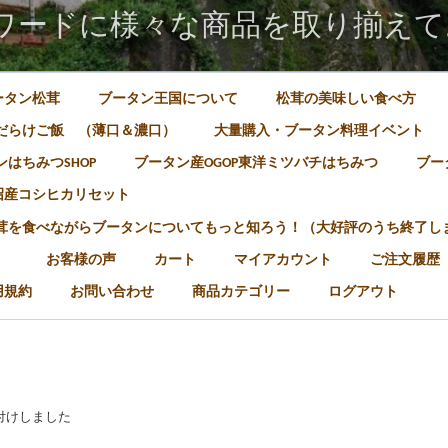
ワードに様々な商品を取り揃えて
ータン松茸
ブータン王国について
松茸の美味しい食べ方
だらけご飯 （薄口＆濃口）
大量購入・ブータン料理イベント
はちみつSHOP
ブータン産OGOP東洋ミツバチはちみつ
ブー
沼産コシヒカリセット
松茸を食べながらブータンについてもっと知ろう！（大好評のうち終了し
）
お客様の声
カート
マイアカウント
ご注文履歴
用規約
お問い合わせ
商品カテゴリー
ログアウト
グ付けしました