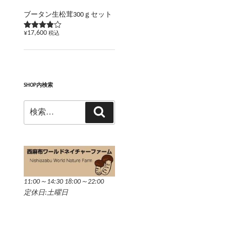
ブータン生松茸300ｇセット
¥
17,600
税込
5段階で
3.83
の
評価
SHOP内検索
検
検
索:
索
11:00～14:30 18:00～22:00
定休日:土曜日