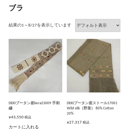
ブラ
結果の1～8/27を表示しています
DEKIブータン産kera23009 手刺
DEKIブータン産ストール17001
繍
Wild silk（野蚕） 80% Cotton
20%
¥
43,550
税込
¥
27,317
税込
カートに入れる