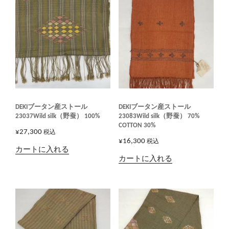
¥23,000
は
で
¥18,400
し
で
た。
す。
DEKIブータン産ストール
DEKIブータン産ストール
23037Wild silk（野蚕） 100%
23083Wild silk（野蚕） 70%
COTTON 30%
¥
27,300
税込
¥
16,300
税込
カートに入れる
カートに入れる