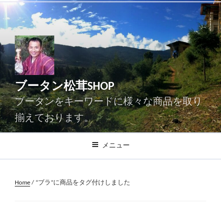
コ
ン
テ
ン
ツ
へ
ス
ブータン松茸SHOP
キ
ッ
ブータンをキーワードに様々な商品を取り
プ
揃えております。
メニュー
Home
/ “ブラ”に商品をタグ付けしました