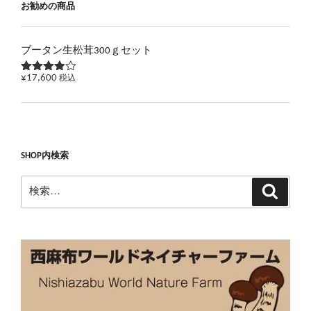
お勧めの商品
ブータン生松茸300ｇセット
¥
17,600
税込
5段階で
3.83
の
評価
SHOP内検索
検
検
索
索: