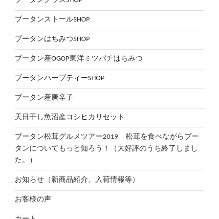
ブータングッズSHOP
ブータンストールSHOP
ブータンはちみつSHOP
ブータン産OGOP東洋ミツバチはちみつ
ブータンハーブティーSHOP
ブータン産唐辛子
天日干し魚沼産コシヒカリセット
ブータン松茸グルメツアー2019 松茸を食べながらブー
タンについてもっと知ろう！（大好評のうち終了しまし
た。）
お知らせ（新商品紹介、入荷情報等）
お客様の声