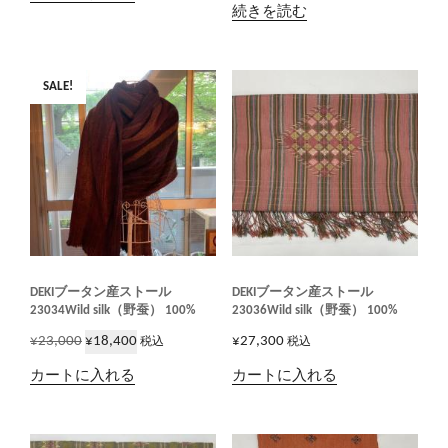
続きを読む
SALE!
DEKIブータン産ストール
DEKIブータン産ストール
23034Wild silk（野蚕） 100%
23036Wild silk（野蚕） 100%
元
現
¥
23,000
¥
18,400
¥
27,300
税込
税込
の
在
カートに入れる
カートに入れる
価
の
格
価
は
格