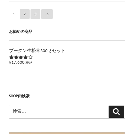
1
2
3
→
お勧めの商品
ブータン生松茸300ｇセット
¥
17,600
税込
5段階で
3.83
の
評価
SHOP内検索
検
検
索
索: