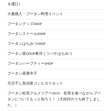
＆濃口）
大量購入・ブータン料理イベント
ブータングッズSHOP
ブータンストールSHOP
ブータンはちみつSHOP
ブータン産OGOP東洋ミツバチはちみつ
ブータンハーブティーSHOP
ブータン産唐辛子
天日干し魚沼産コシヒカリセット
ブータン松茸グルメツアー2019 松茸を食べながらブー
タンについてもっと知ろう！（大好評のうち終了しまし
た。）