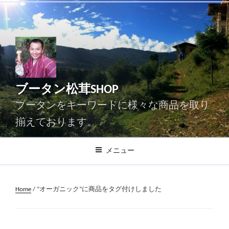
コ
ン
テ
ン
ツ
へ
ス
ブータン松茸SHOP
キ
ッ
ブータンをキーワードに様々な商品を取り
プ
揃えております。
メニュー
Home
/ “オーガニック”に商品をタグ付けしました